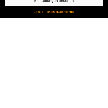
Einstellungen ansehen
Entdecken
Cookie-Richtlinie
Datenschutz
Der Laufexperte
Laufanalyse
Service
Sortiment
Legal
Kontakt
Impressum
Datenschutz
Cookies-Einstellungen