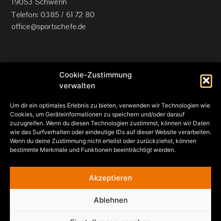
19053 Schwerin
Telefon: 0385 / 61 72 80
office@sportschefe.de
Cookie-Zustimmung
verwalten
Um dir ein optimales Erlebnis zu bieten, verwenden wir Technologien wie
Bitte vereinbaren Sie einen Beratungstermin
Cookies, um Geräteinformationen zu speichern und/oder darauf
Mobil: 0172 / 31 47 645
zuzugreifen. Wenn du diesen Technologien zustimmst, können wir Daten
Telefon: 0385 / 61 72 80
wie das Surfverhalten oder eindeutige IDs auf dieser Website verarbeiten.
Wenn du deine Zustimmung nicht erteilst oder zurückziehst, können
E-Mail: office@sportschefe.de
bestimmte Merkmale und Funktionen beeinträchtigt werden.
Akzeptieren
Ablehnen