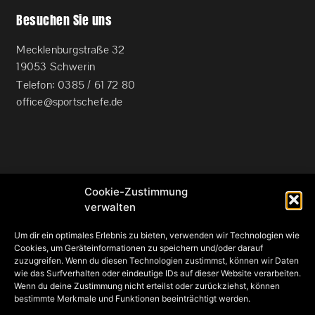
Besuchen Sie uns
Mecklenburgstraße 32
19053 Schwerin
Telefon: 0385 / 61 72 80
office@sportschefe.de
Cookie-Zustimmung
Bitte vereinbaren Sie einen Beratungstermin
verwalten
Mobil: 0172 / 31 47 645
Um dir ein optimales Erlebnis zu bieten, verwenden wir Technologien wie
Telefon: 0385 / 61 72 80
Cookies, um Geräteinformationen zu speichern und/oder darauf
E-Mail: office@sportschefe.de
zuzugreifen. Wenn du diesen Technologien zustimmst, können wir Daten
wie das Surfverhalten oder eindeutige IDs auf dieser Website verarbeiten.
Wenn du deine Zustimmung nicht erteilst oder zurückziehst, können
bestimmte Merkmale und Funktionen beeinträchtigt werden.