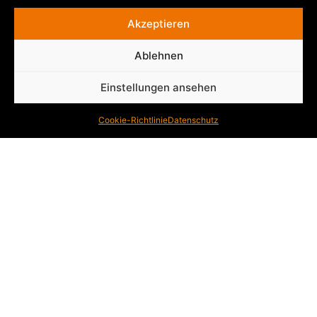
Akzeptieren
Entdecken
Ablehnen
Der Laufexperte
Einstellungen ansehen
Laufanalyse
Service
Cookie-Richtlinie
Datenschutz
Sortiment
Legal
Kontakt
Impressum
Datenschutz
Cookies-Einstellungen